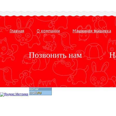
Главная
О компании
Машинная вышивка
Позвонить нам
Н