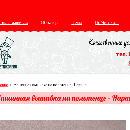
нная вышивка
Образцы
Цены
DeMetrikoff
Качественные ус
тел.
›
тенце
Машинная вышивка на полотенце - Нарине
ашинная вышивка на полотенце - Нари