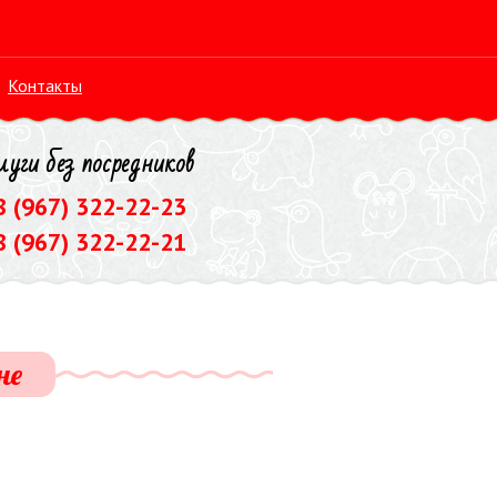
Контакты
луги без посредников
 8 (967) 322-22-23
8 (967) 322-22-21
не