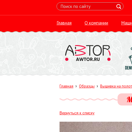
Главная
О компании
Маши
›
›
Главная
Образцы
Вышивка на поло
М
Вернуться к списку