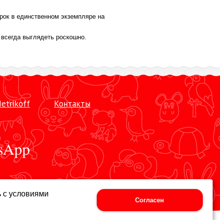
рок в единственном экземпляре на
 всегда выглядеть роскошно.
etrikoff
Контакты
sApp
ь с условиями
Согласен