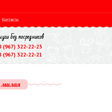
Контакты
луги без посредников
 8 (967) 322-22-23
8 (967) 322-22-21
а милая