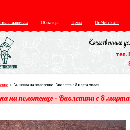
нная вышивка
Образцы
Цены
DeMetrikoff
Качественные ус
тел.
›
тенце
Вышивка на полотенце - Виолетта с 8 марта милая
а на полотенце - Виолетта с 8 март