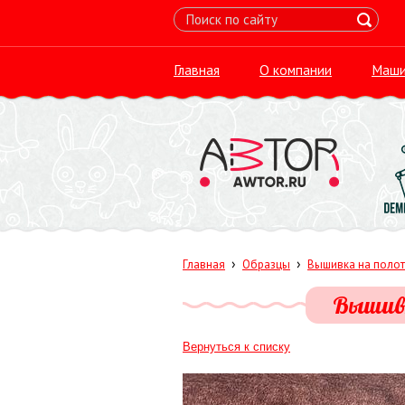
Главная
О компании
Маши
›
›
Главная
Образцы
Вышивка на поло
Вышивк
Вернуться к списку