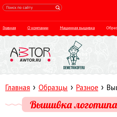
Главная
О компании
Машинная вышивка
Обра
›
›
›
Главная
Образцы
Разное
Вы
Вышивка логотипа 