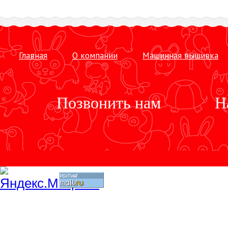
Главная
О компании
Машинная вышивка
Позвонить нам
Н