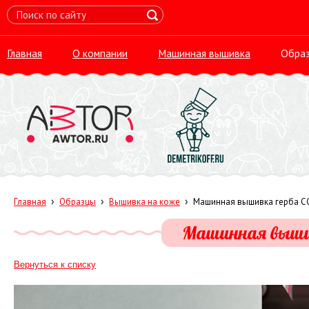
Главная
О компании
Машинная вышивка
Обра
›
›
›
Главная
Образцы
Вышивка на коже
Машинная вышивка герба С
Машинная вышив
Вернуться к списку