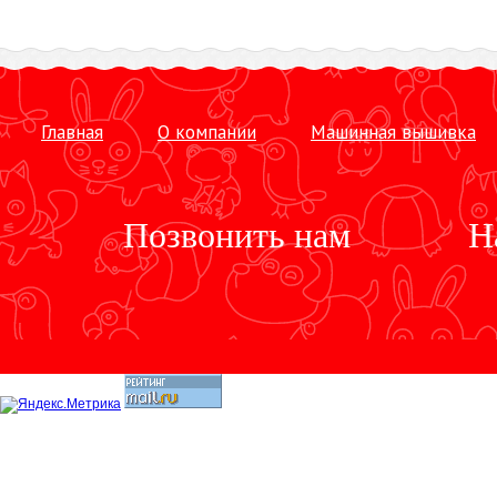
Главная
О компании
Машинная вышивка
Позвонить нам
Н