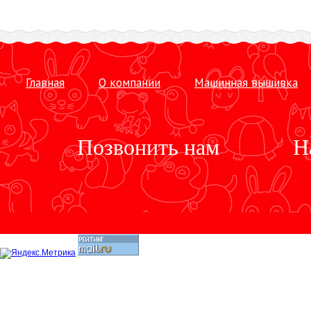
Главная
О компании
Машинная вышивка
Позвонить нам
Н