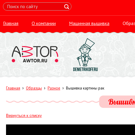
Главная
О компании
Машинная вышивка
Обра
›
›
›
Главная
Образцы
Разное
Вышивка картины рак
Вышивк
Вернуться к списку