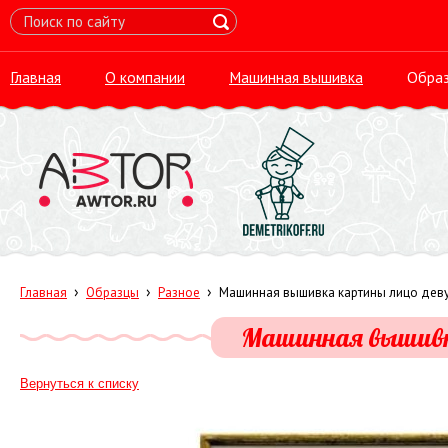
Главная
О компании
Машинная вышивка
Обра
›
›
›
Главная
Образцы
Разное
Машинная вышивка картины лицо дев
Машинная вышивк
Вернуться к списку