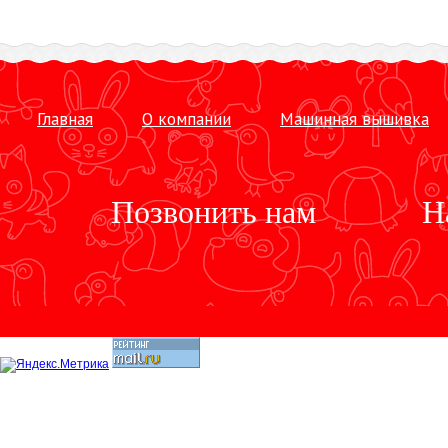
Главная
О компании
Машинная вышивка
Позвонить нам
Н