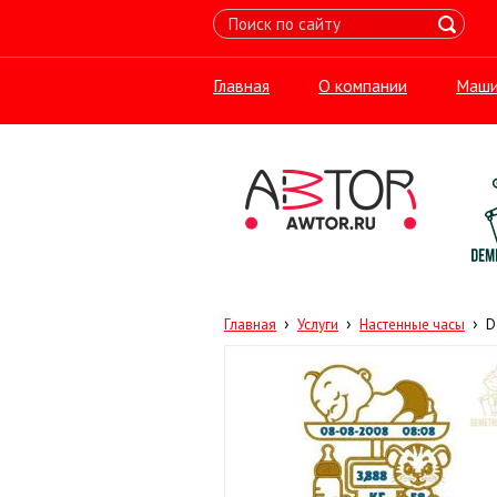
Главная
О компании
Маши
›
›
›
Главная
Услуги
Настенные часы
D