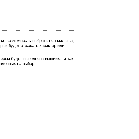
ется возможность выбрать пол малыша,
орый будет отражать характер или
отором будет выполнена вышивка, а так
авленных на выбор.