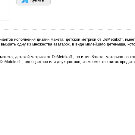
Купить
антов исполнения дизайн макета, детской метрики от DeMetrikoff, име
 выбрать одну из множества аватарок, в виде милейшего детеныша, кот
кета, детской метрики от DeMetrikoff , но и тип багета, материал на к
DeMetrikoff. , одноцветное или двухцветное, из множество ниток предст