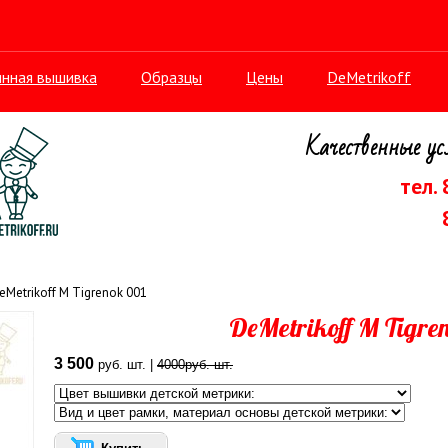
нная вышивка
Образцы
Цены
DeMetrikoff
Качественные ус
тел.
eMetrikoff M Tigrenok 001
DeMetrikoff M Tigre
3 500
руб.
шт.
|
4000
руб.
шт.